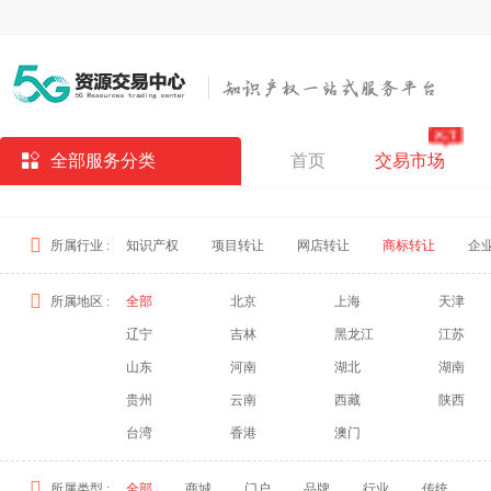
全部服务分类
首页
交易市场
所属行业 :
知识产权
项目转让
网店转让
商标转让
企
所属地区 :
全部
北京
上海
天津
辽宁
吉林
黑龙江
江苏
山东
河南
湖北
湖南
贵州
云南
西藏
陕西
台湾
香港
澳门
所属类型 :
全部
商城
门户
品牌
行业
传统