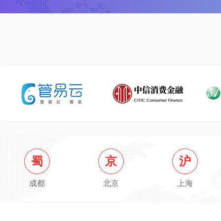
蜀
京
沪
成都
北京
上海