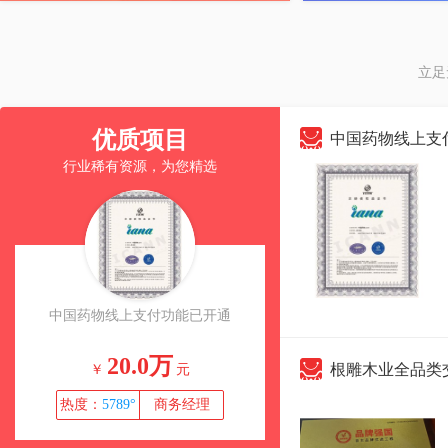
立足
优质项目
中国药物线上支
行业稀有资源，为您精选
中国药物线上支付功能已开通
广西美容养生全域服务平台
万诚意出让，本地刚需稳
20.0万
125.0万
根雕木业全品类交易平
￥
元
￥
元
热度：
5789°
商务经理
热度：
76844°
商务经