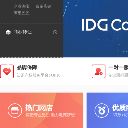
企业淘宝
京东店铺
阿里巴巴
商标转让
企业转让
品牌保障
一对一
知识产权服务平台TOP10
专业顾问