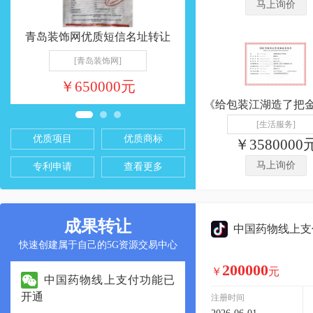
马上询价
青岛装饰网优质短信名址转让
青岛衣柜优质短信名
[青岛装饰网]
[青岛衣柜]
￥650000元
￥600000元
[生活服务]
优质项目
优质商标
￥3580000
马上询价
专利申请
查看更多
成果转让
中国药物线上支
快速创建属于自己的5G资源交易中心
200000
￥
元
中国药物线上支付功能已
广西美容养生全
开通
台，125万诚意出让，
注册时间