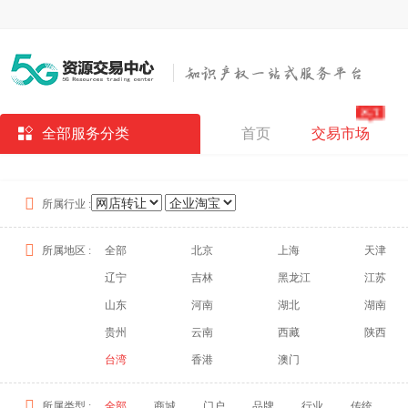
全部服务分类
首页
交易市场
所属行业 :
所属地区 :
全部
北京
上海
天津
辽宁
吉林
黑龙江
江苏
山东
河南
湖北
湖南
贵州
云南
西藏
陕西
台湾
香港
澳门
所属类型 :
全部
商城
门户
品牌
行业
传统