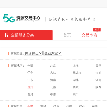
全部服务分类
首页
交易市场
所属行业 :
所属地区 :
全部
北京
上海
天津
辽宁
吉林
黑龙江
江苏
山东
河南
湖北
湖南
贵州
云南
西藏
陕西
台湾
香港
澳门
所属类型 :
全部
商城
门户
品牌
行业
传统